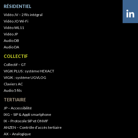
RÉSIDENTIEL
Vidéo JV – 2 fils intégral
Vidéo JO Wi-Fi
Vidéo WL11
Vidéo JP
Audio DB
Audio DA
COLLECTIF
Collectif – GT
VIGIK PLUS : système HEXACT
VIGIK : système UGVLOG
Claviers AC
Audio 5 fils
TERTIAIRE
JP – Accessibilité
IXG – SIP & Appli smartphone
IX – Protocole SIP et ONVIF
ANZEN – Contrôle d’accès tertiaire
AX – Analogique