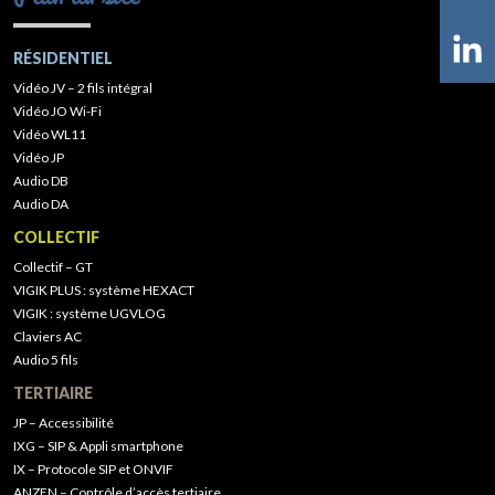
RÉSIDENTIEL
Vidéo JV – 2 fils intégral
Vidéo JO Wi-Fi
Vidéo WL11
Vidéo JP
Audio DB
Audio DA
COLLECTIF
Collectif – GT
VIGIK PLUS : système HEXACT
VIGIK : système UGVLOG
Claviers AC
Audio 5 fils
TERTIAIRE
JP – Accessibilité
IXG – SIP & Appli smartphone
IX – Protocole SIP et ONVIF
ANZEN – Contrôle d’accès tertiaire