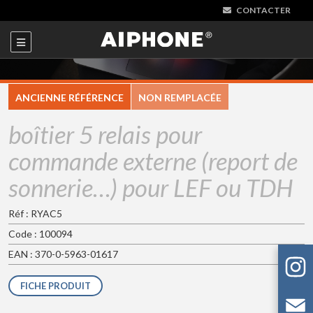
CONTACTER
ANCIENNE RÉFÉRENCE
NON REMPLACÉE
boîtier 5 relais pour
commande externe (report de
sonnerie…) pour LEF ou TDH
Réf : RYAC5
Code : 100094
EAN : 370-0-5963-01617
FICHE PRODUIT