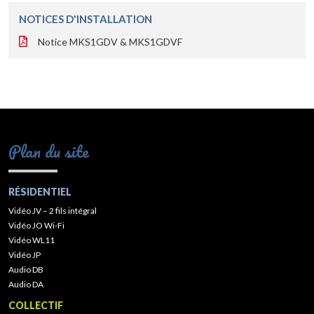
NOTICES D'INSTALLATION
Notice MKS1GDV & MKS1GDVF
Plan du site
RÉSIDENTIEL
Vidéo JV – 2 fils intégral
Vidéo JO Wi-Fi
Vidéo WL11
Vidéo JP
Audio DB
Audio DA
COLLECTIF