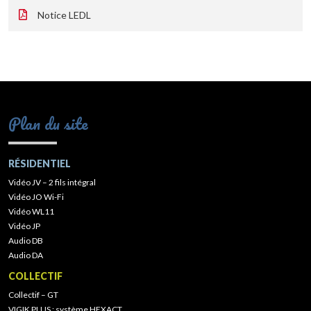
Notice LEDL
Plan du site
RÉSIDENTIEL
Vidéo JV – 2 fils intégral
Vidéo JO Wi-Fi
Vidéo WL11
Vidéo JP
Audio DB
Audio DA
COLLECTIF
Collectif – GT
VIGIK PLUS : système HEXACT