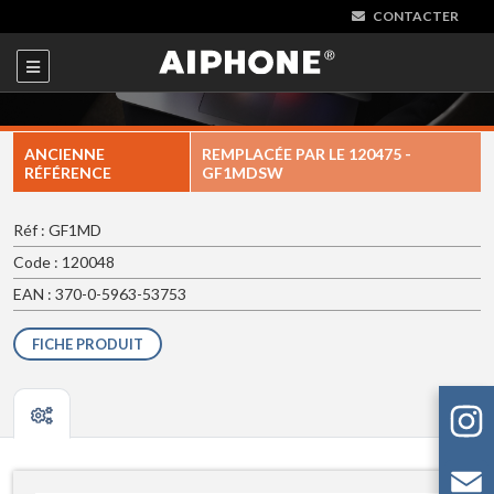
CONTACTER
ANCIENNE
REMPLACÉE PAR LE
120475 -
RÉFÉRENCE
GF1MDSW
Réf : GF1MD
Code : 120048
EAN : 370-0-5963-53753
FICHE PRODUIT