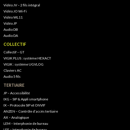
Vidéo JV – 2 fils intégral
Vidéo JO Wi-Fi
Vidéo WL11
Vidéo JP
Audio DB
Audio DA
COLLECTIF
Collectif – GT
VIGIK PLUS : système HEXACT
VIGIK : système UGVLOG
Claviers AC
Audio 5 fils
TERTIAIRE
JP – Accessibilité
IXG – SIP & Appli smartphone
IX – Protocole SIP et ONVIF
ANZEN – Contrôle d’accès tertiaire
AX – Analogique
LEM – Interphonie de bureau
LEF – Interphonie de bureau