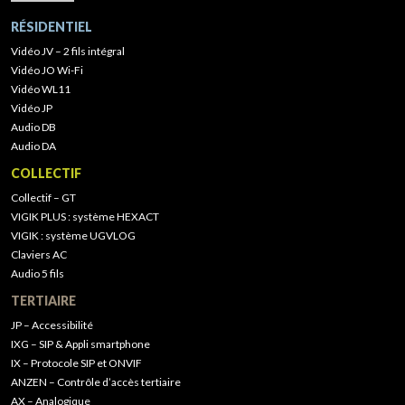
RÉSIDENTIEL
Vidéo JV – 2 fils intégral
Vidéo JO Wi-Fi
Vidéo WL11
Vidéo JP
Audio DB
Audio DA
COLLECTIF
Collectif – GT
VIGIK PLUS : système HEXACT
VIGIK : système UGVLOG
Claviers AC
Audio 5 fils
TERTIAIRE
JP – Accessibilité
IXG – SIP & Appli smartphone
IX – Protocole SIP et ONVIF
ANZEN – Contrôle d’accès tertiaire
AX – Analogique