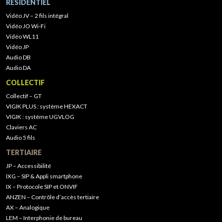
RÉSIDENTIEL
Vidéo JV – 2 fils intégral
Vidéo JO Wi-Fi
Vidéo WL11
Vidéo JP
Audio DB
Audio DA
COLLECTIF
Collectif – GT
VIGIK PLUS : système HEXACT
VIGIK : système UGVLOG
Claviers AC
Audio 5 fils
TERTIAIRE
JP – Accessibilité
IXG – SIP & Appli smartphone
IX – Protocole SIP et ONVIF
ANZEN – Contrôle d’accès tertiaire
AX – Analogique
LEM – Interphonie de bureau