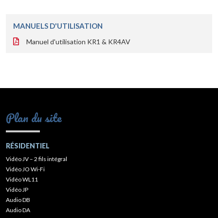
MANUELS D'UTILISATION
Manuel d'utilisation KR1 & KR4AV
Plan du site
RÉSIDENTIEL
Vidéo JV – 2 fils intégral
Vidéo JO Wi-Fi
Vidéo WL11
Vidéo JP
Audio DB
Audio DA