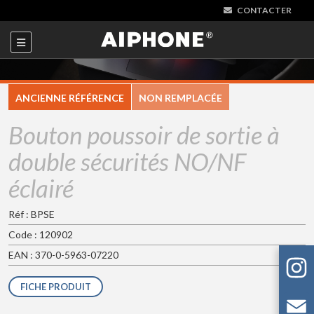
CONTACTER
ANCIENNE RÉFÉRENCE
NON REMPLACÉE
Bouton poussoir de sortie à
double sécurités NO/NF
éclairé
Réf : BPSE
Code : 120902
EAN : 370-0-5963-07220
FICHE PRODUIT