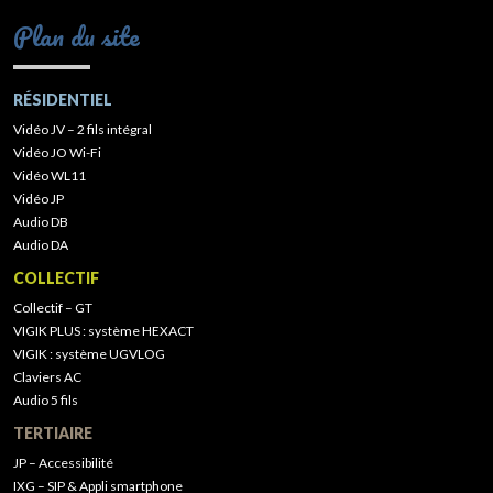
Plan du site
RÉSIDENTIEL
Vidéo JV – 2 fils intégral
Vidéo JO Wi-Fi
Vidéo WL11
Vidéo JP
Audio DB
Audio DA
COLLECTIF
Collectif – GT
VIGIK PLUS : système HEXACT
VIGIK : système UGVLOG
Claviers AC
Audio 5 fils
TERTIAIRE
JP – Accessibilité
IXG – SIP & Appli smartphone