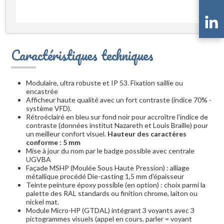
Caractéristiques techniques
Modulaire, ultra robuste et IP 53. Fixation saillie ou
encastrée
Afficheur haute qualité avec un fort contraste (indice 70% -
système VFD).
Rétroéclairé en bleu sur fond noir pour accroître l'indice de
contraste (données institut Nazareth et Louis Braille) pour
un meilleur confort visuel.
Hauteur des caractères
conforme : 5 mm
Mise à jour du nom par le badge possible avec centrale
UGVBA
Façade MSHP (Moulée Sous Haute Pression) : alliage
métallique procédé Die-casting 1,5 mm d'épaisseur
Teinte peinture époxy possible (en option) : choix parmi la
palette des RAL standards ou finition chrome, laiton ou
nickel mat.
Module Micro-HP (GTDAL) intégrant 3 voyants avec 3
pictogrammes visuels (appel en cours, parler = voyant