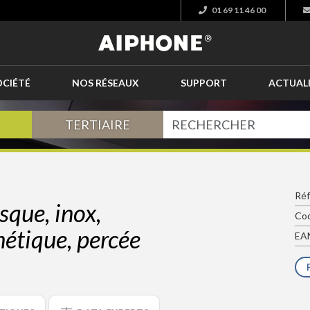
01 69 11 46 00
OCIÉTÉ
NOS RÉSEAUX
SUPPORT
ACTUAL
TERTIAIRE
Ré
sque, inox,
Cod
étique, percée
EAN