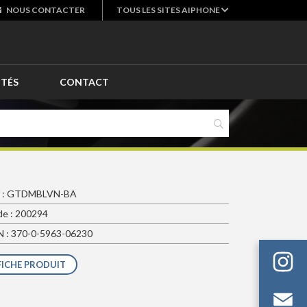
NOUS
CONTACTER
TOUS LES SITES AIPHONE
ITÉS
CONTACT
f : GTDMBLVN-BA
e : 200294
 : 370-0-5963-06230
FICHE PRODUIT
Em