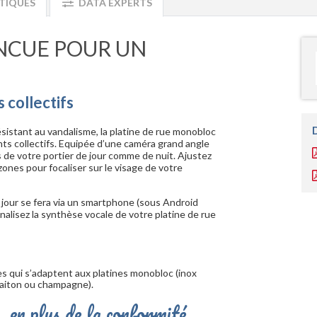
TIQUES
DATA EXPERTS
ONCUE POUR UN
 collectifs
sistant au vandalisme, la platine de rue monobloc
s collectifs. Equipée d’une caméra grand angle
s de votre portier de jour comme de nuit. Ajustez
nes pour focaliser sur le visage de votre
jour se fera via un smartphone (sous Android
alisez la synthèse vocale de votre platine de rue
s qui s’adaptent aux platines monobloc (inox
 laiton ou champagne).
, en plus de la conformité