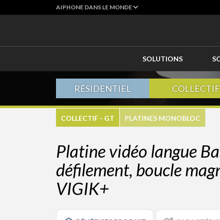
AIPHONE DANS LE MONDE
SOLUTIONS
S
RÉSIDENTIEL
COLLECTIF
COLLECTIF - GT
PLATINES MONOBLOC
Platine vidéo langue Ba
défilement, boucle magn
VIGIK+