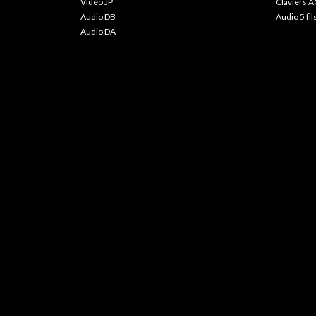
Vidéo JP
Claviers A
Audio DB
Audio 5 fil
Audio DA