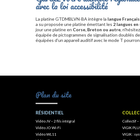
avec la loi accessibilité
La platine GTDMBLVN-BA intègre la
langue Françai
a su proposée une platine émettant les
2 langues en 
jour une platine en
Corse, Breton ou autre
, n'hésite
équipée de pictogrammes de signalisation doublés de
équipées d’un appareil auditif avec le mode T pourront
Plan du site
RÉSIDENTIEL
COLLEC
Vidéo JV – 2 fils intégral
Collectif –
Vidéo JO Wi-Fi
VIGIK PLU
Vidéo WL11
VIGIK : s