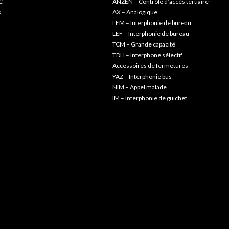
C
ANZEN – Contrôle d’accès tertiaire
s
AX – Analogique
LEM – Interphonie de bureau
LEF – Interphonie de bureau
TCM – Grande capacité
TDH – Interphone sélectif
Accessoires de fermetures
YAZ – Interphonie bus
NIM – Appel malade
IM – Interphonie de guichet