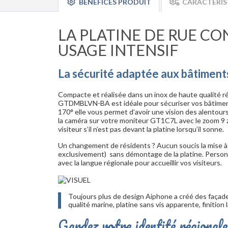
BÉNÉFICES PRODUIT
CARACTÉRIS
LA PLATINE DE RUE C
USAGE INTENSIF
La sécurité adaptée aux bâtiments
Compacte et réalisée dans un inox de haute qualité ré
GTDMBLVN-BA est idéale pour sécuriser vos bâtiment
170° elle vous permet d’avoir une vision des alentour
la caméra sur votre moniteur GT1C7L avec le zoom 9 zo
visiteur s’il n’est pas devant la platine lorsqu’il sonne.
Un changement de résidents ? Aucun soucis la mise à 
exclusivement) sans démontage de la platine. Personn
avec la langue régionale pour accueillir vos visiteurs.
Toujours plus de design Aiphone a créé des façade
qualité marine, platine sans vis apparente, finition
Gardez votre identité régionale