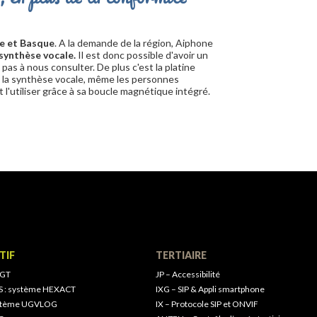
se et Basque
. A la demande de la région, Aiphone
synthèse vocale.
Il est donc possible d'avoir un
z pas à nous consulter. De plus c'est la platine
 la synthèse vocale, même les personnes
 l'utiliser grâce à sa boucle magnétique intégré.
TIF
TERTIAIRE
 GT
JP – Accessibilité
S : système HEXACT
IXG – SIP & Appli smartphone
ystème UGVLOG
IX – Protocole SIP et ONVIF