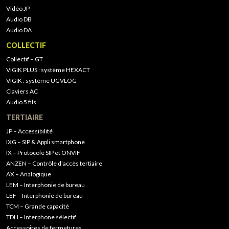
Vidéo JP
Audio DB
Audio DA
COLLECTIF
Collectif – GT
VIGIK PLUS : système HEXACT
VIGIK : système UGVLOG
Claviers AC
Audio 5 fils
TERTIAIRE
JP – Accessibilité
IXG – SIP & Appli smartphone
IX – Protocole SIP et ONVIF
ANZEN – Contrôle d’accès tertiaire
AX – Analogique
LEM – Interphonie de bureau
LEF – Interphonie de bureau
TCM – Grande capacité
TDH – Interphone sélectif
Accessoires de fermetures