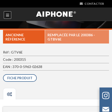
CONTACTER
ANCIENNE
REMPLACÉE PAR LE
200386 -
RÉFÉRENCE
GTBV6E
Réf : GTV6E
Code : 200315
EAN : 370-0-5963-02638
FICHE PRODUIT