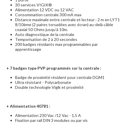
30 services VIGIK®
Alimentation 12 VDC ou 12 VAC
Consommation centrale 300 mA max
Distance maximale entre centrale et lecteur : 2 m en LYT1
8/10ème (2 paires torsadées avec écran) au-delà câble
coaxial 50 Ohms jusqu’à 10m.
Auto diagnostique de la centrale
Temporisation de 2 à 20 secondes
200 badges résidants max programmables par
apprentissage
+ 7
badges type PVP programmés sur la centrale :
Badge de proximité résident pour centrale DGM1
Ultra résistant - Polycarbonate
Double technologie Vigik et proximité
+
Alimentation 40781 :
Alimentation 230 Vac /12 Vac - 1,5 A
Fixation par rail DIN 3 modules ou par vis