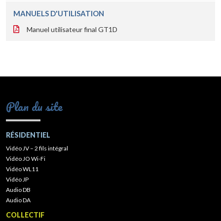
MANUELS D'UTILISATION
Manuel utilisateur final GT1D
Plan du site
RÉSIDENTIEL
Vidéo JV – 2 fils intégral
Vidéo JO Wi-Fi
Vidéo WL11
Vidéo JP
Audio DB
Audio DA
COLLECTIF