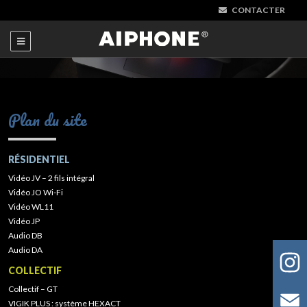
CONTACTER
Plan du site
RÉSIDENTIEL
Vidéo JV – 2 fils intégral
Vidéo JO Wi-Fi
Vidéo WL11
Vidéo JP
Audio DB
Audio DA
COLLECTIF
Collectif – GT
VIGIK PLUS : système HEXACT