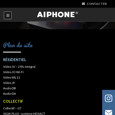
CONTACTER
Plan du site
RÉSIDENTIEL
Vidéo JV – 2 fils intégral
Vidéo JO Wi-Fi
Vidéo WL11
Vidéo JP
Audio DB
Audio DA
COLLECTIF
Collectif – GT
VIGIK PLUS : système HEXACT