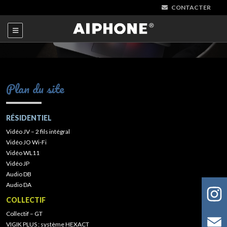
CONTACTER
Plan du site
RÉSIDENTIEL
Vidéo JV – 2 fils intégral
Vidéo JO Wi-Fi
Vidéo WL11
Vidéo JP
Audio DB
Audio DA
COLLECTIF
Collectif – GT
VIGIK PLUS : système HEXACT