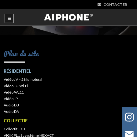
CONTACTER
Plan du site
RÉSIDENTIEL
Vidéo JV – 2 fils intégral
Vidéo JO Wi-Fi
Vidéo WL11
Vidéo JP
Audio DB
Audio DA
COLLECTIF
Collectif – GT
VIGIK PLUS : système HEXACT