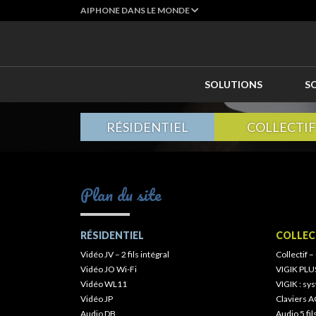
AIPHONE DANS LE MONDE
SOLUTIONS
S
RÉSIDENTIEL
COLLECTIF
Plan du site
RÉSIDENTIEL
COLLEC
Vidéo JV – 2 fils intégral
Collectif –
Vidéo JO Wi-Fi
VIGIK PLU
Vidéo WL11
VIGIK : s
Vidéo JP
Claviers A
Audio DB
Audio 5 fil