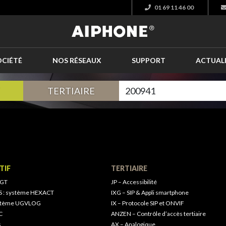
01 69 11 46 00
OCIÉTÉ
NOS RÉSEAUX
SUPPORT
ACTUAL
TERTIAIRE
TIF
TERTIAIRE
 GT
JP – Accessibilité
S : système HEXACT
IXG – SIP & Appli smartphone
ystème UGVLOG
IX – Protocole SIP et ONVIF
C
ANZEN – Contrôle d’accès tertiaire
s
AX – Analogique